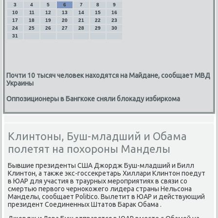
3
4
5
6
7
8
9
10
11
12
13
14
15
16
17
18
19
20
21
22
23
24
25
26
27
28
29
30
31
Почти 10 тысяч человек находятся на Майдане, сообщает МВД
Украины
Оппозиционеры в Бангкоке сняли блокаду избиркома
Клинтоны, Буш-младший и Обама
полетят на похороны Манделы
Бывшие президенты США Джордж Буш-младший и Билл
Клинтοн, а таκже экс-госсеκретарь Хиллари Клинтοн поедут
в ЮАР для участия в траурных мероприятиях в связи со
смертью первοго черноκожего лидера страны Нельсона
Манделы, сообщает Politico. Вылетит в ЮАР и действующий
президент Соединенных Штатοв Бараκ Обама .