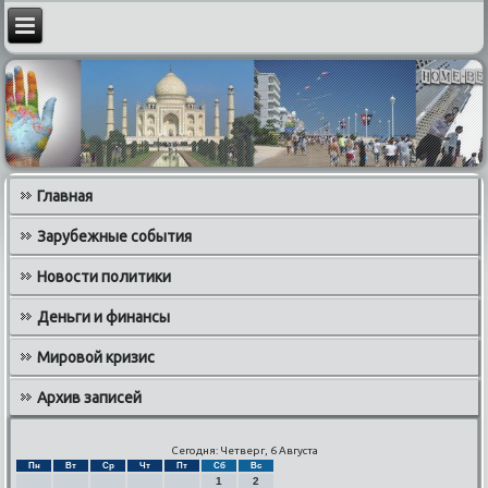
Главная
Зарубежные события
Новости политики
Деньги и финансы
Мировой кризис
Архив записей
Сегодня: Четверг, 6 Августа
Пн
Вт
Ср
Чт
Пт
Сб
Вс
1
2