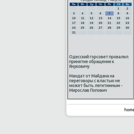
Сегодня: Пятница, 7 Августа
Пн
Вт
Ср
Чт
Пт
Сб
Вс
1
2
3
4
5
6
7
8
9
10
11
12
13
14
15
16
17
18
19
20
21
22
23
24
25
26
27
28
29
30
31
Одесский горсовет провалил
принятие обращения к
Януковичу
Мандат от Майдана на
переговоры с властью не
может быть легитимным -
Мирослав Попович
home