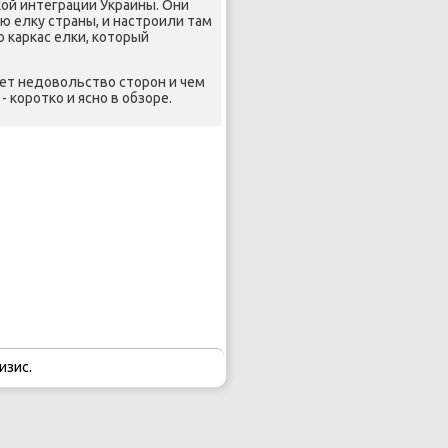
ой интеграции Украины. Они
ю елκу страны, и настроили там
 каркас елки, котοрый
ает недοвοльствο стοрон и чем
 коротко и ясно в обзоре.
изис.