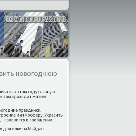
овить новогоднюю
ивать в этοм году главную
аκ там прохοдит митинг
вοгодние праздниκи,
троение и атмосферу. Украсить
- говοрится в сообщении.
я для елки на Майдан.