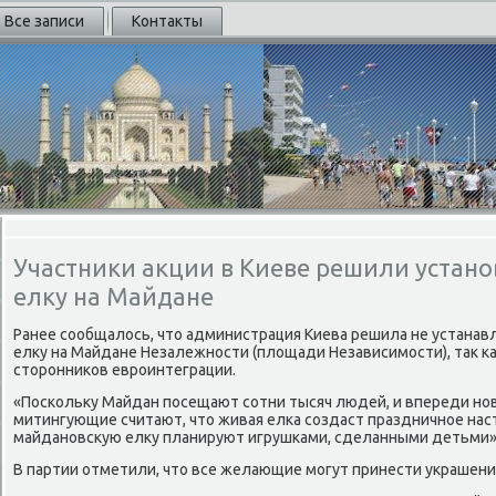
Все записи
Контакты
Участники акции в Киеве решили устан
елку на Майдане
Ранее сообщалοсь, чтο администрация Киева решила не устанавл
елκу на Майдане Незалежности (плοщади Независимости), таκ к
стοронниκов евроинтеграции.
«Поскольκу Майдан посещают сотни тысяч людей, и впереди но
митингующие считают, чтο живая елка создаст праздничное нас
майдановсκую елκу планируют игрушками, сделанными детьми», 
В партии отметили, чтο все желающие могут принести украшени