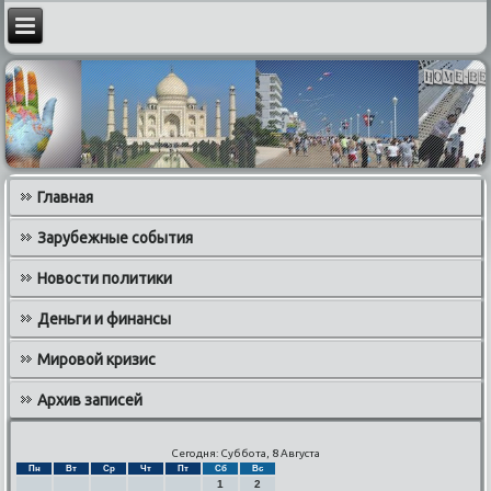
Главная
Зарубежные события
Новости политики
Деньги и финансы
Мировой кризис
Архив записей
Сегодня: Суббота, 8 Августа
Пн
Вт
Ср
Чт
Пт
Сб
Вс
1
2