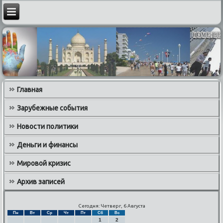
Главная
Зарубежные события
Новости политики
Деньги и финансы
Мировой кризис
Архив записей
Сегодня: Четверг, 6 Августа
Пн
Вт
Ср
Чт
Пт
Сб
Вс
1
2