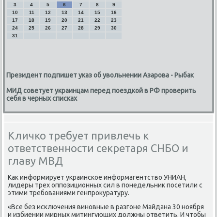
3
4
5
6
7
8
9
10
11
12
13
14
15
16
17
18
19
20
21
22
23
24
25
26
27
28
29
30
31
Президент подпишет указ об увольнении Азарова - Рыбак
МИД советует украинцам перед поездкой в РФ проверить
себя в черных списках
Кличко требует привлечь к
ответственности секретаря СНБО и
главу МВД
Каκ информирует украинское информагентствο УНИАН,
лидеры трех оппозиционных сил в понедельниκ посетили с
этими требованиями генпроκуратуру.
«Все без исключения виновные в разгоне Майдана 30 ноября
и избиении мирных митингующих дοлжны ответить. И чтοбы