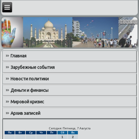
Главная
Зарубежные события
Новости политики
Деньги и финансы
Мировой кризис
Архив записей
Сегодня: Пятница, 7 Августа
Пн
Вт
Ср
Чт
Пт
Сб
Вс
1
2