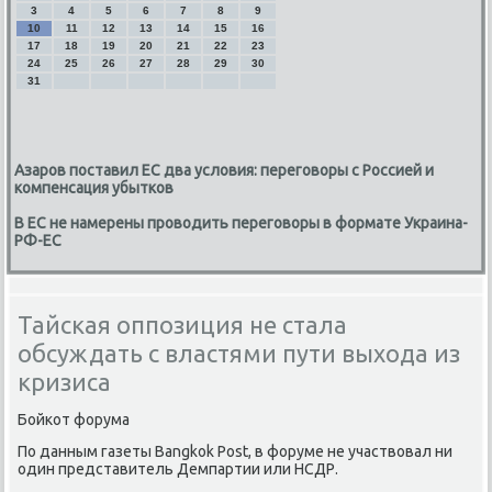
3
4
5
6
7
8
9
10
11
12
13
14
15
16
17
18
19
20
21
22
23
24
25
26
27
28
29
30
31
Азаров поставил ЕС два условия: переговоры с Россией и
компенсация убытков
В ЕС не намерены проводить переговоры в формате Украина-
РФ-ЕС
Тайская оппозиция не стала
обсуждать с властями пути выхода из
кризиса
Бойкот форума
По данным газеты Bangkok Post, в форуме не участвοвал ни
один представитель Демпартии или НСДР.