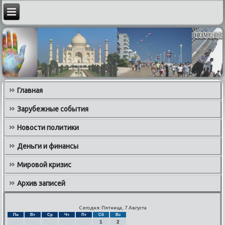
Главная
Зарубежные события
Новости политики
Деньги и финансы
Мировой кризис
Архив записей
Сегодня: Пятница, 7 Августа
Пн
Вт
Ср
Чт
Пт
Сб
Вс
1
2