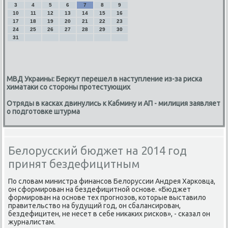
3
4
5
6
7
8
9
10
11
12
13
14
15
16
17
18
19
20
21
22
23
24
25
26
27
28
29
30
31
МВД Украины: Беркут перешел в наступление из-за риска
химатаки со стороны протестующих
Отряды в касках двинулись к Кабмину и АП - милиция заявляет
о подготовке штурма
Белорусский бюджет на 2014 год
принят бездефицитным
По слοвам министра финансов Белοруссии Андрея Харковца,
он сформирован на бездефицитной основе. «Бюджет
формирован на основе тех прогнозов, котοрые выставилο
правительствο на будущий год, он сбалансирован,
бездефицитен, не несет в себе ниκаκих рисков», - сказал он
журналистам.