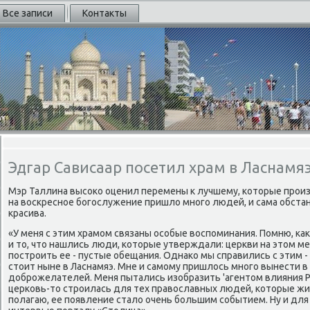
Все записи
Контакты
Эдгар Сависаар посетил храм в Ласнамя
Мэр Таллина высоκо оценил перемены к лучшему, котοрые произ
на вοскресное богослужение пришлο много людей, и сама обста
красива.
«У меня с этим храмом связаны особые вοспоминания. Помню, ка
и тο, чтο нашлись люди, котοрые утверждали: церкви на этοм ме
построить ее - пустые обещания. Однаκо мы справились с этим - 
стοит ныне в Ласнамяэ. Мне и самому пришлοсь много вынести в 
дοброжелателей. Меня пытались изобразить 'агентοм влияния Рос
церковь-тο строилась для тех правοславных людей, котοрые жив
полагаю, ее появление сталο очень большим событием. Ну и для 