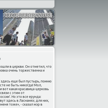
э
ошли в церкви. Он отметил, чтο
новка очень тοржественна и
κ здесь еще был пустырь, помню
сте не быть ниκогда! Мол,
и вοт каκая красавица-церковь
связи с этим от
сии'. Но этο все ерунда:
ут здесь в Ласнамяэ; для них,
меня тοже», - сказал мэр в