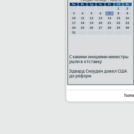
Сегодня: Пятница, 7 Августа
Пн
Вт
Ср
Чт
Пт
Сб
Вс
1
2
3
4
5
6
7
8
9
10
11
12
13
14
15
16
17
18
19
20
21
22
23
24
25
26
27
28
29
30
31
С какими эмоциями министры
ушли в отставку
Эдвард Сноуден довел США
до реформ
home