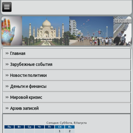
Главная
Зарубежные события
Новости политики
Деньги и финансы
Мировой кризис
Архив записей
Сегодня: Суббота, 8 Августа
Пн
Вт
Ср
Чт
Пт
Сб
Вс
1
2