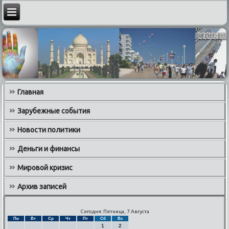
Главная
Зарубежные события
Новости политики
Деньги и финансы
Мировой кризис
Архив записей
Сегодня: Пятница, 7 Августа
Пн
Вт
Ср
Чт
Пт
Сб
Вс
1
2