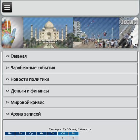
Главная
Зарубежные события
Новости политики
Деньги и финансы
Мировой кризис
Архив записей
Сегодня: Суббота, 8 Августа
Пн
Вт
Ср
Чт
Пт
Сб
Вс
1
2