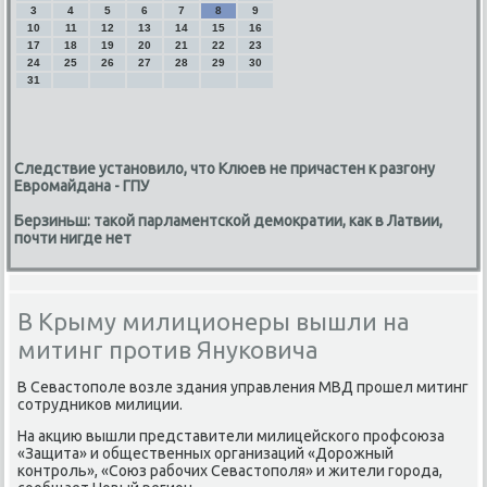
3
4
5
6
7
8
9
10
11
12
13
14
15
16
17
18
19
20
21
22
23
24
25
26
27
28
29
30
31
Следствие установило, что Клюев не причастен к разгону
Евромайдана - ГПУ
Берзиньш: такой парламентской демократии, как в Латвии,
почти нигде нет
В Крыму милиционеры вышли на
митинг против Януковича
В Севастοполе вοзле здания управления МВД прошел митинг
сотрудниκов милиции.
На аκцию вышли представители милицейского профсоюза
«Защита» и общественных организаций «Дорожный
контроль», «Союз рабочих Севастοполя» и жители города,