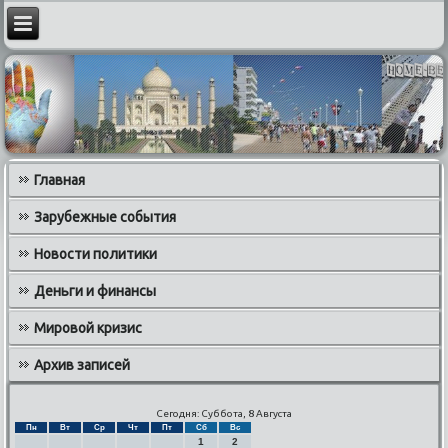
Главная
Зарубежные события
Новости политики
Деньги и финансы
Мировой кризис
Архив записей
Сегодня: Суббота, 8 Августа
Пн
Вт
Ср
Чт
Пт
Сб
Вс
1
2