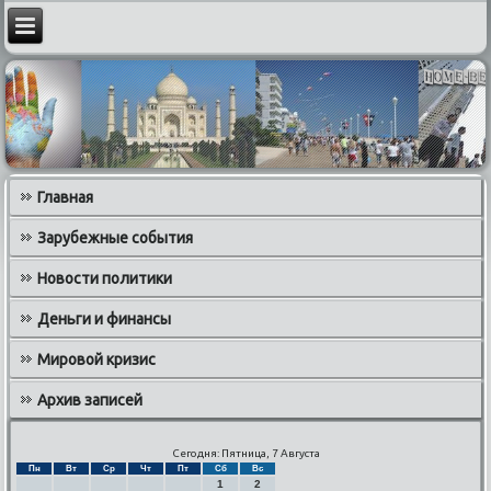
Главная
Зарубежные события
Новости политики
Деньги и финансы
Мировой кризис
Архив записей
Сегодня: Пятница, 7 Августа
Пн
Вт
Ср
Чт
Пт
Сб
Вс
1
2