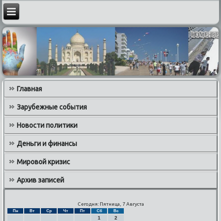
Главная
Зарубежные события
Новости политики
Деньги и финансы
Мировой кризис
Архив записей
Сегодня: Пятница, 7 Августа
Пн
Вт
Ср
Чт
Пт
Сб
Вс
1
2