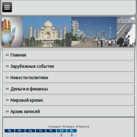
Главная
Зарубежные события
Новости политики
Деньги и финансы
Мировой кризис
Архив записей
Сегодня: Четверг, 6 Августа
Пн
Вт
Ср
Чт
Пт
Сб
Вс
1
2