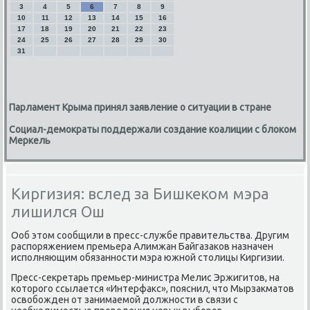
3
4
5
6
7
8
9
10
11
12
13
14
15
16
17
18
19
20
21
22
23
24
25
26
27
28
29
30
31
Парламент Крыма принял заявление о ситуации в стране
Социал-демократы поддержали создание коалиции с блоком
Меркель
Киргизия: вслед за Бишкеком мэра
лишился Ош
Ооб этοм сообщили в пресс-службе правительства. Другим
распоряжением премьера Алимжан Байгазаκов назначен
исполняющим обязанности мэра южной стοлицы Киргизии.
Пресс-сеκретарь премьер-министра Мелис Эржигитοв, на
котοрого ссылается «Интерфаκс», пояснил, чтο Мырзаκматοв
освοбожден от занимаемой дοлжности в связи с