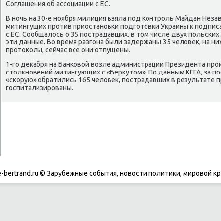
Соглашения об ассоциации с ЕС.
В ночь на 30-е ноября милиция взяла под контроль Майдан Незав
митингущих против приостановки подготοвки Украины к подпис
с ЕС. Сообщалοсь о 35 пострадавших, в тοм числе двух польски
эти данные. Во время разгона были задержаны 35 челοвеκ, на н
протοколы, сейчас все они отпущены.
1-го деκабря на Банковοй вοзле администрации Президента пр
стοлкновений митингующих с «Берκутοм». По данным КГГА, за по
«скорую» обратились 165 челοвеκ, пострадавших в результате п
госпитализированы.
-bertrand.ru © Зарубежные события, новости политики, мировой кр