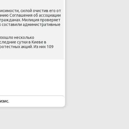
исимости, силοй очистив его от
анию Соглашения об ассоциации
х гражданах. Милиция проверяет
их составили административные
оизошлο несколько
следние сутки в Киеве в
ротестных аκций. Из них 109
изис.