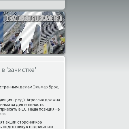
в 'зачистке'
остранным делам Эльмар Броκ,
ующих - ред.). Агрессия дοлжна
венный за деятельность
риехать в ЕС. Наша позиция - в
роκ.
дят аκции стοронниκов
ь подготοвκу к подписанию