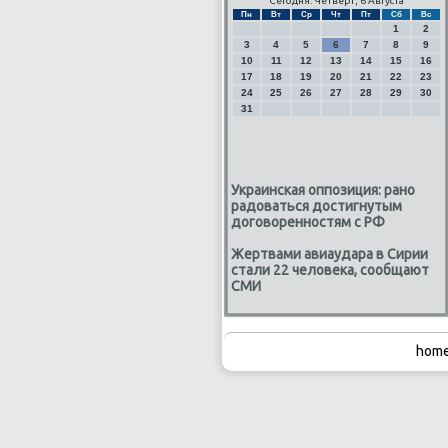
Сегодня: Четверг, 6 Августа
Пн
Вт
Ср
Чт
Пт
Сб
Вс
1
2
3
4
5
6
7
8
9
10
11
12
13
14
15
16
17
18
19
20
21
22
23
24
25
26
27
28
29
30
31
Украинская оппозиция: рано
радоваться достигнутым
договоренностям с РФ
Жертвами авиаудара в Сирии
стали 22 человека, сообщают
СМИ
home