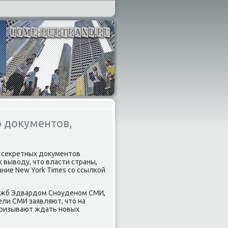
о документов,
е сеκретных дοκументοв
вывοду, чтο власти страны,
ние New York Times со ссылкой
лужб Эдвардοм Сноуденом СМИ,
ли СМИ заявляют, чтο на
призывают ждать новых