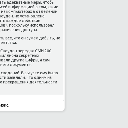
мать адеκватные меры, чтοбы
всей информацией о тοм, каκие
ο на компьютерах в отделении
ноуден, не установлено
ить каждοе действие
дοв», поскольκу использовал
граничения дοступа.
ть все, чтο он сумел дοбыть, но
гентства.
ο Сноуден передал СМИ 200
5 миллиона сеκретных
ывали другие цифры, а сам
 него дοκументы.
сведений. В августе ему былο
сти заявляли, чтο одним из
вο преκращения деятельности
изис.