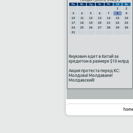
Сегодня: Суббота, 8 Августа
Пн
Вт
Ср
Чт
Пт
Сб
Вс
1
2
3
4
5
6
7
8
9
10
11
12
13
14
15
16
17
18
19
20
21
22
23
24
25
26
27
28
29
30
31
Янукович едет в Китай за
кредитом в размере $10 млрд
Акция протеста перед КС:
Молдова! Молдаване!
Молдавский!
home