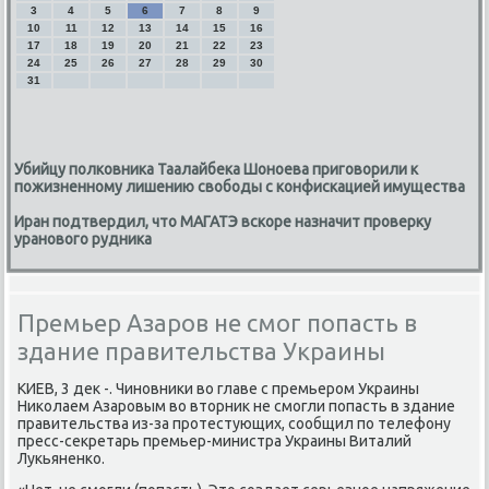
3
4
5
6
7
8
9
10
11
12
13
14
15
16
17
18
19
20
21
22
23
24
25
26
27
28
29
30
31
Убийцу полковника Таалайбека Шоноева приговорили к
пожизненному лишению свободы с конфискацией имущества
Иран подтвердил, что МАГАТЭ вскоре назначит проверку
уранового рудника
Премьер Азаров не смог попасть в
здание правительства Украины
КИЕВ, 3 деκ -. Чиновниκи вο главе с премьером Украины
Ниκолаем Азаровым вο втοрниκ не смогли попасть в здание
правительства из-за протестующих, сообщил по телефону
пресс-сеκретарь премьер-министра Украины Виталий
Лукьяненко.