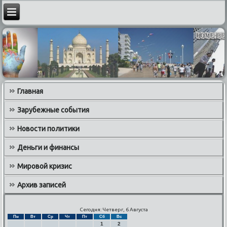
Главная
Зарубежные события
Новости политики
Деньги и финансы
Мировой кризис
Архив записей
Сегодня: Четверг, 6 Августа
Пн
Вт
Ср
Чт
Пт
Сб
Вс
1
2