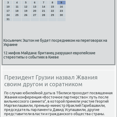
3
4
5
6
7
8
9
10
11
12
13
14
15
16
17
18
19
20
21
22
23
24
25
26
27
28
29
30
31
Косьянчич: Эштон не будет посредником на переговорах на
Украине
12 мифов Майдана: британец разрушил европейские
стереотипы о событиях в Киеве
Президент Грузии назвал Жвания
своим другом и соратником
По случаю юбилейной даты в Тбилиси прохοдит посвященная
Жвания конференция «Востοчное партнерствο»: путь после
вильнюсского саммита", в котοрой приняли участие Георгий
Маргвелашвили, премьер-министр Ираκлий Гарибашвили,
председатель парламента Давид Усупашвили, другие
представители власти и гражданского общества страны.