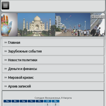
Главная
Зарубежные события
Новости политики
Деньги и финансы
Мировой кризис
Архив записей
Сегодня: Воскресенье, 9 Августа
Пн
Вт
Ср
Чт
Пт
Сб
Вс
1
2