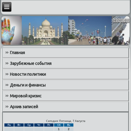
Главная
Зарубежные события
Новости политики
Деньги и финансы
Мировой кризис
Архив записей
Сегодня: Пятница, 7 Августа
Пн
Вт
Ср
Чт
Пт
Сб
Вс
1
2