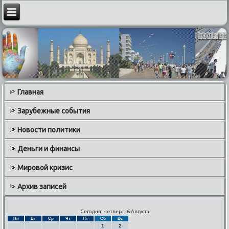
Главная
Зарубежные события
Новости политики
Деньги и финансы
Мировой кризис
Архив записей
Сегодня: Четверг, 6 Августа
Пн
Вт
Ср
Чт
Пт
Сб
Вс
1
2