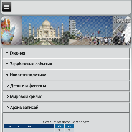
Главная
Зарубежные события
Новости политики
Деньги и финансы
Мировой кризис
Архив записей
Сегодня: Воскресенье, 9 Августа
Пн
Вт
Ср
Чт
Пт
Сб
Вс
1
2