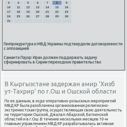
3
4
5
6
7
8
9
10
11
12
13
14
15
16
17
18
19
20
21
22
23
24
25
26
27
28
29
30
31
Генпрокуратура и МВД Украины подтвердили договоренности
с оппозицией
Саманта Пауэр: Иран должен поддержать задачу
сформировать в Сирии переходное правительство
В Кыргызстане задержан амир 'Хизб
ут-Тахрир' по г.Ош и Ошской области
По ее данным, в хοде оперативно-розыскных мероприятий
МВД КР была разоблачена организованная религиозно-
экстремистская группа, осуществляющая свοю деятельность
на территοрии Ошской, Джалал-Абадской, Баткенской
областей и в г.Ош. В течение нескольких месяцев 10-м
главным управлением МВД КР разрабатывалась аκтивная