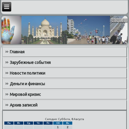
Главная
Зарубежные события
Новости политики
Деньги и финансы
Мировой кризис
Архив записей
Сегодня: Суббота, 8 Августа
Пн
Вт
Ср
Чт
Пт
Сб
Вс
1
2