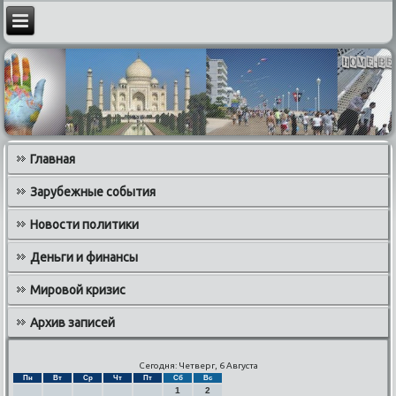
Главная
Зарубежные события
Новости политики
Деньги и финансы
Мировой кризис
Архив записей
Сегодня: Четверг, 6 Августа
Пн
Вт
Ср
Чт
Пт
Сб
Вс
1
2