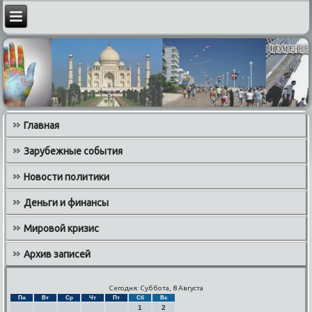
Главная
Зарубежные события
Новости политики
Деньги и финансы
Мировой кризис
Архив записей
Сегодня: Суббота, 8 Августа
Пн
Вт
Ср
Чт
Пт
Сб
Вс
1
2