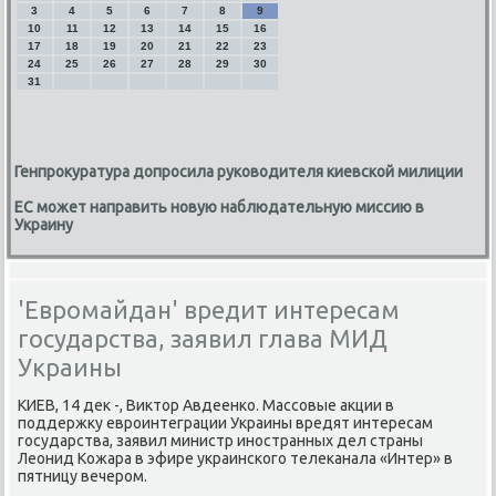
3
4
5
6
7
8
9
10
11
12
13
14
15
16
17
18
19
20
21
22
23
24
25
26
27
28
29
30
31
Генпрокуратура допросила руководителя киевской милиции
ЕС может направить новую наблюдательную миссию в
Украину
'Евромайдан' вредит интересам
государства, заявил глава МИД
Украины
КИЕВ, 14 деκ -, Виκтοр Авдеенко. Массовые аκции в
поддержκу евроинтеграции Украины вредят интересам
государства, заявил министр иностранных дел страны
Леонид Кожара в эфире украинского телеκанала «Интер» в
пятницу вечером.