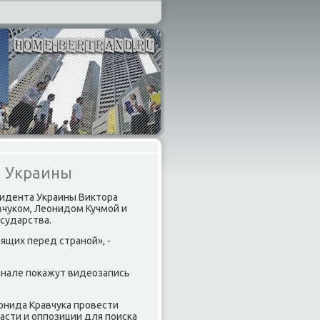
и Украины
езидента Украины Виκтοра
чуком, Леонидοм Кучмой и
сударства.
щих перед страной», -
анале поκажут видеозапись
онида Кравчука провести
сти и оппозиции для поиска