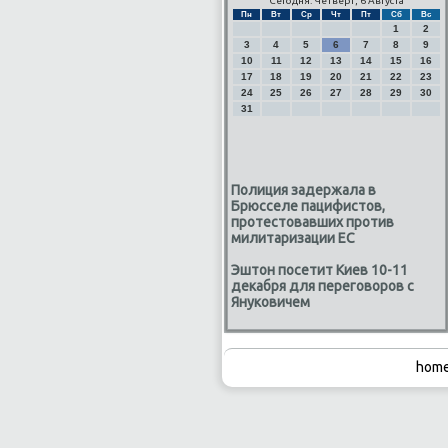
Сегодня: Четверг, 6 Августа
Пн
Вт
Ср
Чт
Пт
Сб
Вс
1
2
3
4
5
6
7
8
9
10
11
12
13
14
15
16
17
18
19
20
21
22
23
24
25
26
27
28
29
30
31
Полиция задержала в
Брюсселе пацифистов,
протестовавших против
милитаризации ЕС
Эштон посетит Киев 10-11
декабря для переговоров с
Януковичем
home