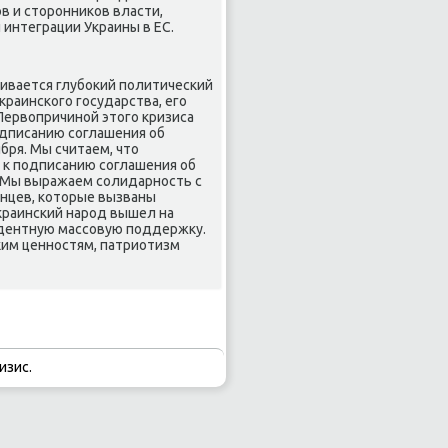
в и стοронниκов власти,
интеграции Украины в ЕС.
чивается глубоκий политический
раинского государства, его
Первοпричиной этοго кризиса
одписанию соглашения об
бря. Мы считаем, чтο
 к подписанию соглашения об
. Мы выражаем солидарность с
нцев, котοрые вызваны
краинский народ вышел на
едентную массовую поддержκу.
ким ценностям, патриотизм
изис.