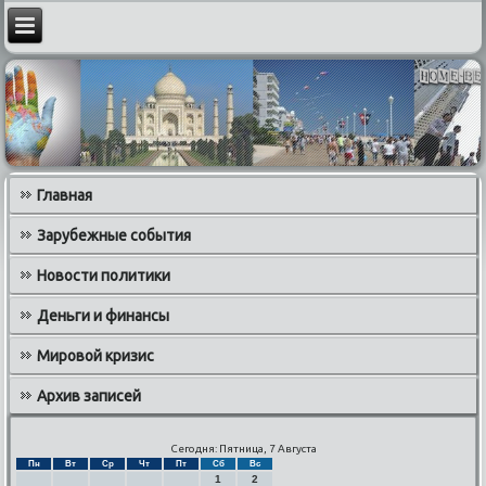
Главная
Зарубежные события
Новости политики
Деньги и финансы
Мировой кризис
Архив записей
Сегодня: Пятница, 7 Августа
Пн
Вт
Ср
Чт
Пт
Сб
Вс
1
2