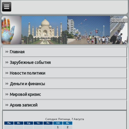
Главная
Зарубежные события
Новости политики
Деньги и финансы
Мировой кризис
Архив записей
Сегодня: Пятница, 7 Августа
Пн
Вт
Ср
Чт
Пт
Сб
Вс
1
2