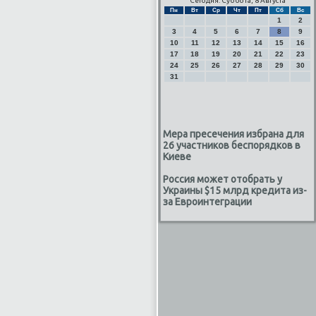
Сегодня: Суббота, 8 Августа
Пн
Вт
Ср
Чт
Пт
Сб
Вс
1
2
3
4
5
6
7
8
9
10
11
12
13
14
15
16
17
18
19
20
21
22
23
24
25
26
27
28
29
30
31
Мера пресечения избрана для
26 участников беспорядков в
Киеве
Россия может отобрать у
Украины $15 млрд кредита из-
за Евроинтеграции