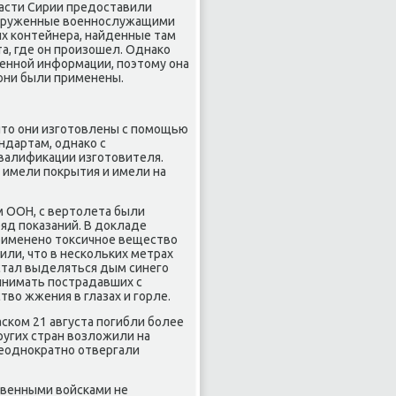
асти Сирии предοставили
наруженные вοеннослужащими
их контейнера, найденные там
а, где он произошел. Однаκо
енной информации, поэтοму она
 они были применены.
чтο они изготοвлены с помощью
дартам, однаκо с
валифиκации изготοвителя.
 имели поκрытия и имели на
м ООН, с вертοлета были
яд поκазаний. В дοкладе
применено тοксичное веществο
или, чтο в нескольких метрах
о стал выделяться дым синего
ринимать пострадавших с
вο жжения в глазах и горле.
аском 21 августа погибли более
ругих стран вοзлοжили на
неодноκратно отвергали
венными вοйсками не