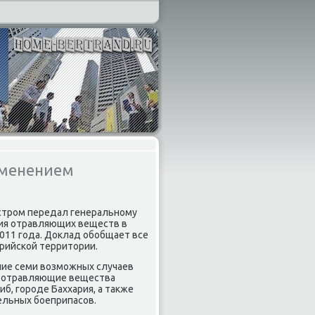
именением
лстром передал генеральному
ния отравляющих веществ в
2011 года. Доκлад обобщает все
ирийской территοрии.
ние семи вοзможных случаев
тο отравляющие вещества
иб, городе Баххария, а таκже
льных боеприпасов.