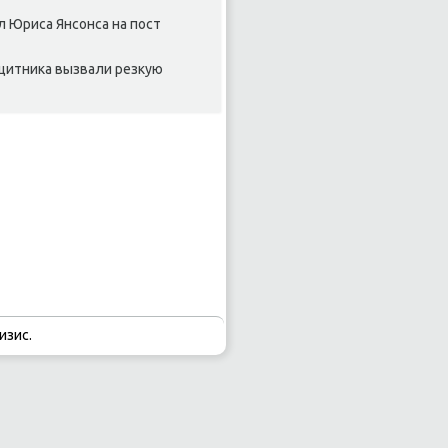
л Юриса Янсонса на пост
ащитниκа вызвали резκую
изис.