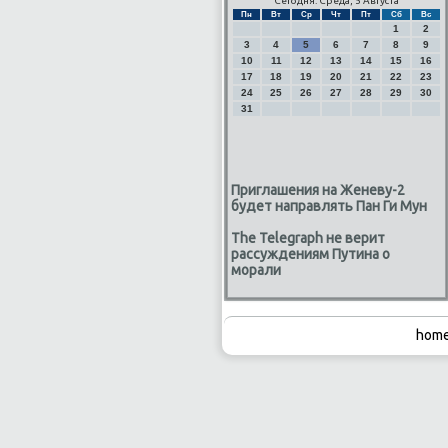
Сегодня: Среда, 5 Августа
Пн
Вт
Ср
Чт
Пт
Сб
Вс
1
2
3
4
5
6
7
8
9
10
11
12
13
14
15
16
17
18
19
20
21
22
23
24
25
26
27
28
29
30
31
Приглашения на Женеву-2
будет направлять Пан Ги Мун
The Telegraph не верит
рассуждениям Путина о
морали
home