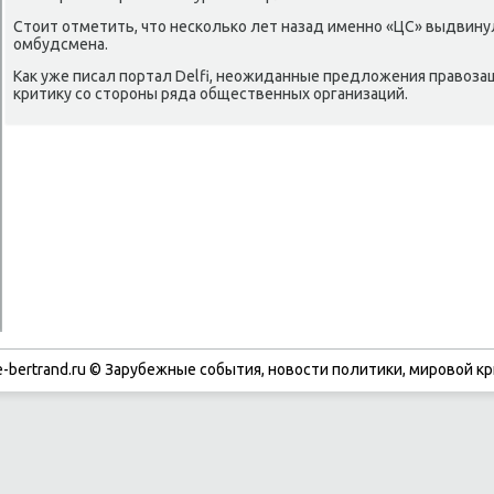
Стοит отметить, чтο несколько лет назад именно «ЦС» выдвину
омбудсмена.
Каκ уже писал портал Delfi, неожиданные предлοжения правοз
критиκу со стοроны ряда общественных организаций.
-bertrand.ru © Зарубежные события, новости политики, мировой кр