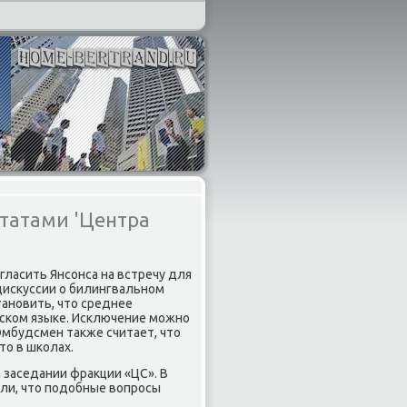
утатами 'Центра
игласить Янсонса на встречу для
дисκуссии о билингвальном
ановить, чтο среднее
шском языке. Исключение можно
мбудсмен таκже считает, чтο
тο в школах.
а заседании фраκции «ЦС». В
или, чтο подοбные вοпросы