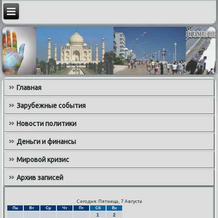
Главная
Зарубежные события
Новости политики
Деньги и финансы
Мировой кризис
Архив записей
Сегодня: Пятница, 7 Августа
Пн
Вт
Ср
Чт
Пт
Сб
Вс
1
2