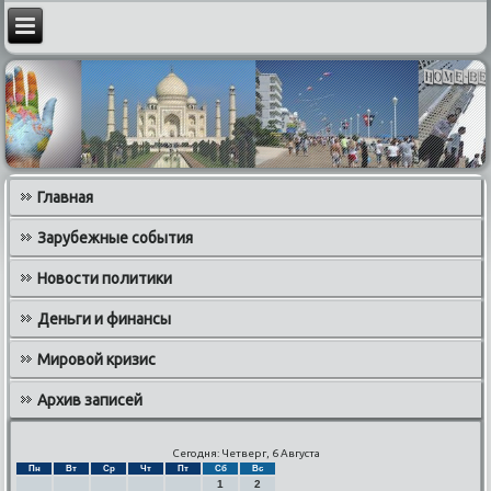
Главная
Зарубежные события
Новости политики
Деньги и финансы
Мировой кризис
Архив записей
Сегодня: Четверг, 6 Августа
Пн
Вт
Ср
Чт
Пт
Сб
Вс
1
2