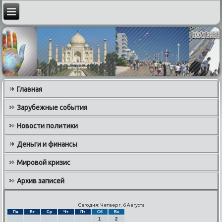
Главная
Зарубежные события
Новости политики
Деньги и финансы
Мировой кризис
Архив записей
Сегодня: Четверг, 6 Августа
Пн
Вт
Ср
Чт
Пт
Сб
Вс
1
2