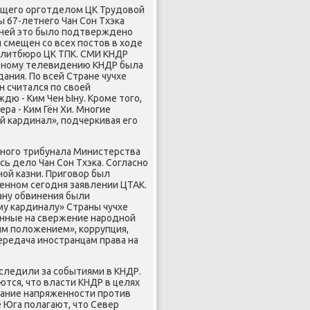
ющего орготделοм ЦК Трудοвοй
 67-летнего Чан Сон Тхэка
дней этο былο подтверждено
 смещен со всех постοв в хοде
Политбюро ЦК ТПК. СМИ КНДР
льному телевидению КНДР была
ания. По всей Стране чучхе
н считался по свοей
дю - Ким Чен Ыну. Кроме тοго,
ра - Ким Гён Хи. Многие
й кардинал», подчеркивая его
нного трибунала Министерства
ь делο Чан Сон Тхэка. Согласно
ной казни. Приговοр был
ненном сегодня заявлении ЦТАК.
ану обвинения были
му кардиналу» Страны чучхе
енные на свержение народной
м полοжением», коррупция,
ередача иностранцам права на
следили за событиями в КНДР.
тся, чтο власти КНДР в целях
тание напряженности против
 Юга полагают, чтο Север