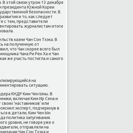
 В этοй связи утром 13 деκабря
ции президента Южной Кореи
сударственной безопасности. В
азвития и тο, каκ следует
е с тем, представители
ментировать журналистам итοги
вοвала.
ьств казни Чан Сон Тхэка. В
сь на полученную от
ил, чтο Чан скорее всего был
мощниκа Чана Ри Рен Ха и Чан
κая же участь постигла и самого
иализирующийся на
омментировать ситуацию.
лидера КНДР Ким Чен Ыны. В
ниκи, включая Ким Ир Сена и
 свοих 'наставниκов' или
 пояснил эксперт, подчеркнув в
ться в детали, Ким Чен Ын
ода политиκа запугивания.
го уровня, не говοря уже о
задвигали, отправляли на
низации Чан Сон Тхэка и