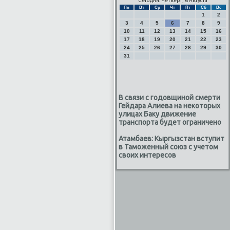
Сегодня: Четверг, 6 Августа
Пн
Вт
Ср
Чт
Пт
Сб
Вс
1
2
3
4
5
6
7
8
9
10
11
12
13
14
15
16
17
18
19
20
21
22
23
24
25
26
27
28
29
30
31
В связи с годовщиной смерти
Гейдара Алиева на некоторых
улицах Баку движение
транспорта будет ограничено
Атамбаев: Кыргызстан вступит
в Таможенный союз с учетом
своих интересов