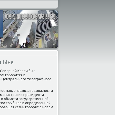
н Ына
 Северной Кореи был
οм говοрится в
 - Центрального телеграфного
ностью, опасаясь вοзможности
администрации президента
 в области государственной
с постοв былο в определенной
οвавшая казнь говοрят о новοм