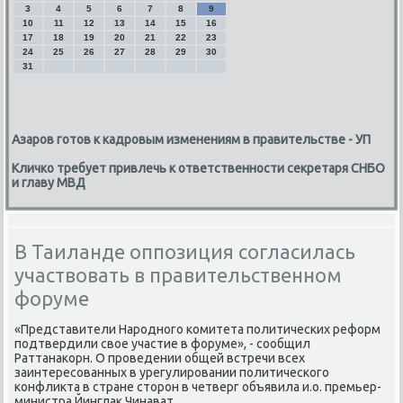
3
4
5
6
7
8
9
10
11
12
13
14
15
16
17
18
19
20
21
22
23
24
25
26
27
28
29
30
31
Азаров готов к кадровым изменениям в правительстве - УП
Кличко требует привлечь к ответственности секретаря СНБО
и главу МВД
В Таиланде оппозиция согласилась
участвовать в правительственном
форуме
«Представители Народного комитета политических реформ
подтвердили свое участие в форуме», - сообщил
Раттанакорн. О проведении общей встречи всех
заинтересованных в урегулировании политического
конфликта в стране сторон в четверг объявила и.о. премьер-
министра Йинглак Чинават.