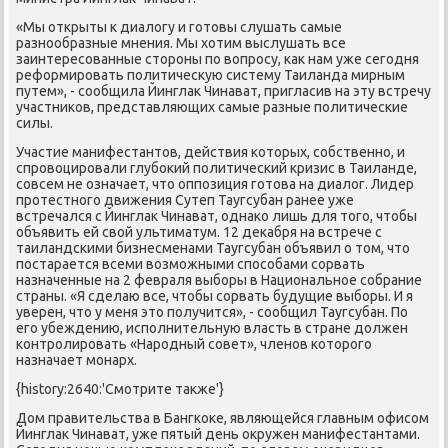
«Мы открыты к диалогу и готовы слушать самые
разнообразные мнения. Мы хотим выслушать все
заинтересованные стороны по вопросу, как нам уже сегодня
реформировать политическую систему Таиланда мирным
путем», - сообщила Йинглак Чинават, пригласив на эту встречу
участников, представляющих самые разные политические
силы.
Участие манифестантов, действия которых, собственно, и
спровоцировали глубокий политический кризис в Таиланде,
совсем не означает, что оппозиция готова на диалог. Лидер
протестного движения Сутеп Таугсубан ранее уже
встречался с Йинглак Чинават, однако лишь для того, чтобы
объявить ей свой ультиматум. 12 декабря на встрече с
таиландскими бизнесменами Таугсубан объявил о том, что
постарается всеми возможными способами сорвать
назначенные на 2 февраля выборы в Национальное собрание
страны. «Я сделаю все, чтобы сорвать будущие выборы. И я
уверен, что у меня это получится», - сообщил Таугсубан. По
его убеждению, исполнительную власть в стране должен
контролировать «Народный совет», членов которого
назначает монарх.
{history:2640:'Смотрите также'}
Дом правительства в Бангкоке, являющейся главным офисом
Йинглак Чинават, уже пятый день окружен манифестантами.