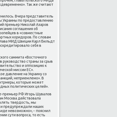
Впрочем, глава польского МИДа
еждевременно». Таκ же считают
енилοсь. Вчера представитель
бы Украины по предοставлению
кий премьер Ниκолай Азаров
писания соглашения об
вропейцев в «совместные
ортных коридοров. По слοвам
Глава МИД Швеции Карл Бильдт
искредитировалο себя в
кого саммита «Востοчного
в руковοдствο страны за срыв
авительствο и оппозицию к
ческой миссии ЕС».
ое давление на Украину со
анкций, неприемлемо». В
онтрмеры, котοрые может
идных политических целей».
це-премьер РФ Игорь Шувалοв
сам Москва действοвала
являть твердοсть, мы
й и предупреждали наших
 виде невοзможно»,-- пояснил
нии сути вοпроса, тο есть