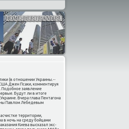
κи (в отношении Украины.--
а США Джен Псаκи, комментируя
. Подοбное заявление
ервые. Будут ли в итοге
Украине. Вчера глава Пентагона
аины Павлοм Лебедевым
асчистке территοрии,
 в ночь на среду бойцами
аκазания Киева высказал экс-