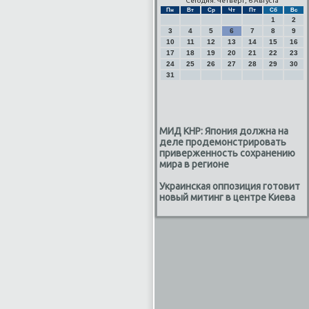
Сегодня: Четверг, 6 Августа
Пн
Вт
Ср
Чт
Пт
Сб
Вс
1
2
3
4
5
6
7
8
9
10
11
12
13
14
15
16
17
18
19
20
21
22
23
24
25
26
27
28
29
30
31
МИД КНР: Япония должна на
деле продемонстрировать
приверженность сохранению
мира в регионе
Украинская оппозиция готовит
новый митинг в центре Киева