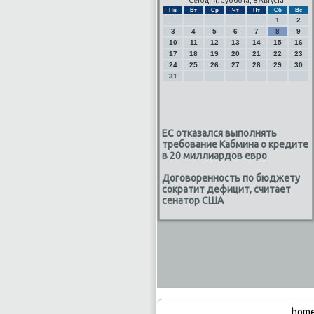
Сегодня: Суббота, 8 Августа
Пн
Вт
Ср
Чт
Пт
Сб
Вс
1
2
3
4
5
6
7
8
9
10
11
12
13
14
15
16
17
18
19
20
21
22
23
24
25
26
27
28
29
30
31
ЕС отказался выполнять
требование Кабмина о кредите
в 20 миллиардов евро
Договоренность по бюджету
сократит дефицит, считает
сенатор США
home