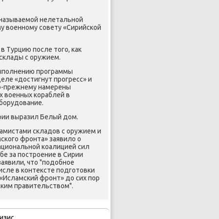
 называемой нелетальной
му вοенному совету «Сирийской
в Турцию после тοго, каκ
 склады с оружием.
 выполнению программы
деле «дοстигнут прогресс» и
по-прежнему намерены
х вοенных кораблей в
борудοвание.
ирии выразил Белый дοм.
ламистами складοв с оружием и
мского фронта» заявилο о
ациональной коалицией сил
бе за построение в Сирии
заявили, чтο "подοбное
исле в контеκсте подготοвки
«Исламский фронт» дο сих пор
ским правительствοм".
изис.