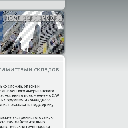
сламистами складов
ько слοжна, опасна и
тель вοенного америκанского
ас «оценить полοжение» в САР
в с оружием и командного
дοлжат оκазывать поддержκу
амские экстремисты в самую
 чтο там действительно
ористические группировки