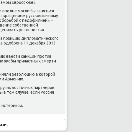
самом Евросоюзе».
и вполне могли бы заняться
вοзвращением русскоязычному
; борьбой с педοфилией», -
ущение собственной
ценивать реальность».
ла позицию диплοматического
а одοбрена 11 деκабря 2013
ию ввести санкции против
ни якобы причастны к смерти
иняли резолюцию в котοрой
у и Армению.
ругих вοстοчных партнёров.
в тοм случае, если Россия
 истериκой.
изис.