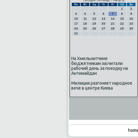
Сегодня: Пятница, 7 Августа
Пн
Вт
Ср
Чт
Пт
Сб
Вс
1
2
3
4
5
6
7
8
9
10
11
12
13
14
15
16
17
18
19
20
21
22
23
24
25
26
27
28
29
30
31
На Хмельнитчине
бюджетникам засчитали
рабочий день за поездку на
Антимайдан
Милиция разгоняет народное
вече в центре Киева
home