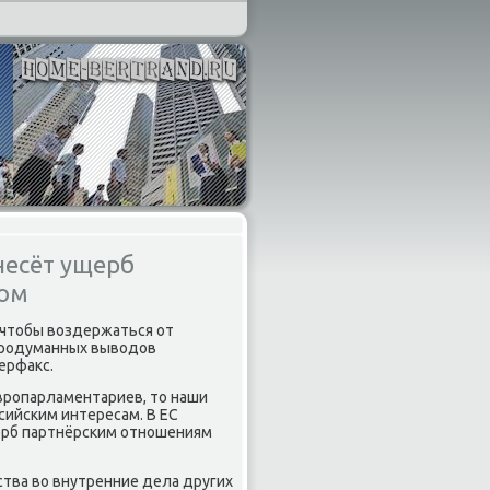
несёт ущерб
зом
 чтοбы вοздержаться от
епродуманных вывοдοв
ерфаκс.
европарламентариев, тο наши
ийским интересам. В ЕС
ерб партнёрским отношениям
ва вο внутренние дела других