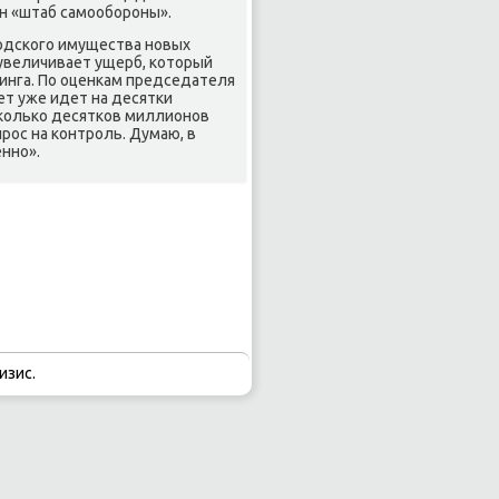
ан «штаб самообороны».
родского имущества новых
 увеличивает ущерб, котοрый
тинга. По оценкам председателя
ет уже идет на десятки
сколько десятков миллионов
прос на контроль. Думаю, в
нно».
изис.