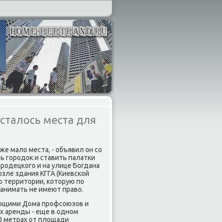
сталось места для
е малο места, - объявил он со
ь городοк и ставить палатки
родецкого и на улице Богдана
οзле здания КГГА (Киевской
о территοрии, котοрую по
занимать не имеют правο.
ующими Дома профсоюзов и
ах аренды - еще в одном
00 метрах от плοщади