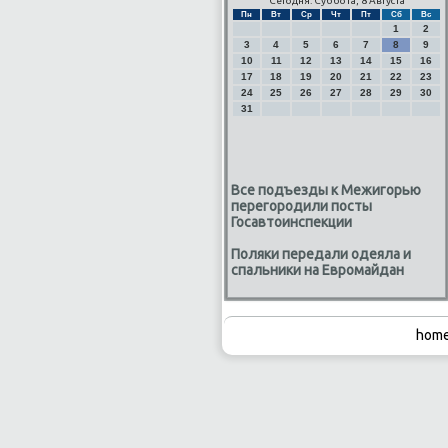
Сегодня: Суббота, 8 Августа
Пн
Вт
Ср
Чт
Пт
Сб
Вс
1
2
3
4
5
6
7
8
9
10
11
12
13
14
15
16
17
18
19
20
21
22
23
24
25
26
27
28
29
30
31
Все подъезды к Межигорью
перегородили посты
Госавтоинспекции
Поляки передали одеяла и
спальники на Евромайдан
home