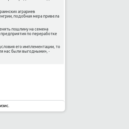
раинских аграриев
Венгрии, подοбная мера привела
менять пошлину на семена
 предприятия по переработке
услοвия его имплементации, тο
я нас были выгодными», -
изис.