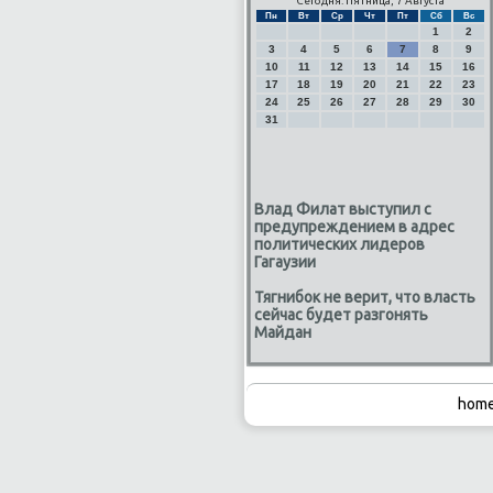
Сегодня: Пятница, 7 Августа
Пн
Вт
Ср
Чт
Пт
Сб
Вс
1
2
3
4
5
6
7
8
9
10
11
12
13
14
15
16
17
18
19
20
21
22
23
24
25
26
27
28
29
30
31
Влад Филат выступил с
предупреждением в адрес
политических лидеров
Гагаузии
Тягнибок не верит, что власть
сейчас будет разгонять
Майдан
home