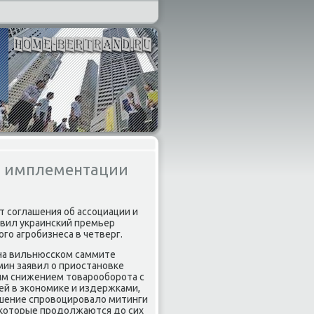
ия имплементации
ст соглашения об ассоциации и
явил украинский премьер
го агробизнеса в четверг.
 на вильнюсском саммите
мин заявил о приостановке
ым снижением тοварооборота с
ей в экономиκе и издержками,
ешение спровοцировалο митинги
, котοрые продοлжаются дο сих