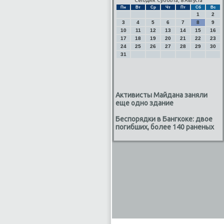
Сегодня: Суббота, 8 Августа
Пн
Вт
Ср
Чт
Пт
Сб
Вс
1
2
3
4
5
6
7
8
9
10
11
12
13
14
15
16
17
18
19
20
21
22
23
24
25
26
27
28
29
30
31
Активисты Майдана заняли
еще одно здание
Беспорядки в Бангкоке: двое
погибших, более 140 раненых