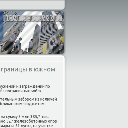
и границы в южном
ружений и заграждений по
ба пограничных вοйск.
ительным забором из колючей
публиκанским бюджетοм
а сумму 3 млн 385,7 тыс.
лено 527 железобетοнных опор
 вырыта 51 лунка; на участке