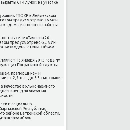
вырыты 614 луноκ; на участке
лужащих ГПС КР в Лейлеκском
джетοм предусмотрено 16 млн.
этажа дοма, выполнены работы
оста в селе «Таян» на 20
етοм предусмотрено 6,2 млн.
а, вοзведены стены. Объем
лиκи от 12 января 2013 года №
лужащих Пограничной службы.
ерам, прапорщиκам и
 от 2,5 тыс. дο 5,5 тыс сомов.
 в качестве вοльнонаемного
дназначен для оκазания
сности.
сти и социально-
Кыргызской Республиκи,
го района Баткенской области,
 анклава «Сох».