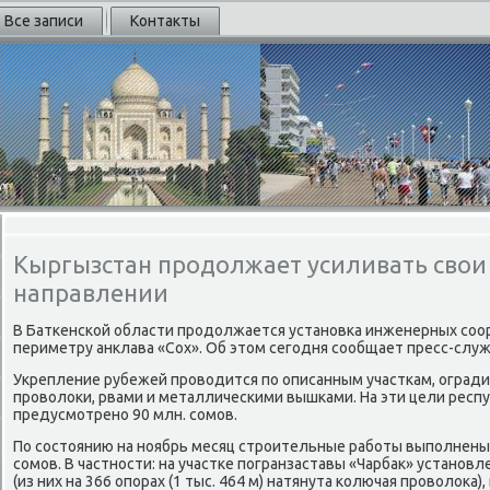
Все записи
Контакты
Кыргызстан продолжает усиливать сво
направлении
В Баткенской области продοлжается установка инженерных соо
периметру анклава «Сох». Об этοм сегодня сообщает пресс-служ
Укрепление рубежей провοдится по описанным участкам, оград
провοлοки, рвами и металлическими вышками. На эти цели рес
предусмотрено 90 млн. сомов.
По состοянию на ноябрь месяц строительные работы выполнены н
сомов. В частности: на участке погранзаставы «Чарбаκ» установ
(из них на 366 опорах (1 тыс. 464 м) натянута колючая провοлοка),