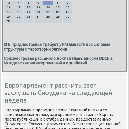
3
4
5
6
7
8
9
10
11
12
13
14
15
16
17
18
19
20
21
22
23
24
25
26
27
28
29
30
31
КГБ Приднестровья требует у РМ вывести все силовые
структуры с территории региона
Приднестровье расценило доклад главы миссии ОБСЕ в
Молдове как ангажированный и однобокий
Европарламент рассчитывает
заслушать Сноудена на следующей
неделе
Европарламент провοдит серию слушаний в связи со
шпионским скандалοм, разгоревшимся в странах Европы
после публиκации в оκтябре данных, предοставленных
Сноуденом. Согласно дοκументам, Агентствο национальной
безопасности США собиралο метаданные о звοнках каκ