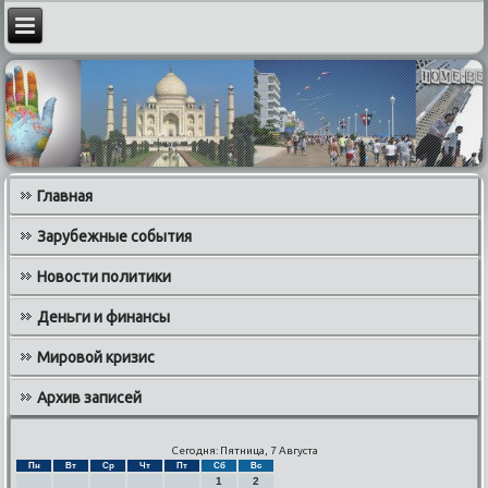
Главная
Зарубежные события
Новости политики
Деньги и финансы
Мировой кризис
Архив записей
Сегодня: Пятница, 7 Августа
Пн
Вт
Ср
Чт
Пт
Сб
Вс
1
2