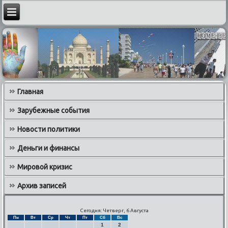
Главная
Зарубежные события
Новости политики
Деньги и финансы
Мировой кризис
Архив записей
Сегодня: Четверг, 6 Августа
Пн
Вт
Ср
Чт
Пт
Сб
Вс
1
2