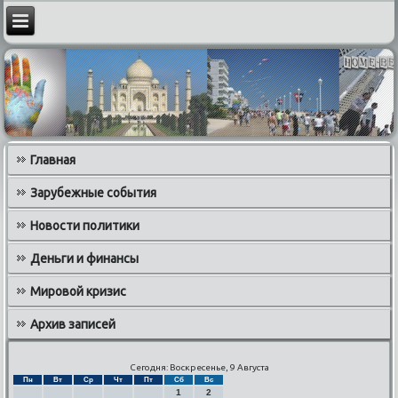
Главная
Зарубежные события
Новости политики
Деньги и финансы
Мировой кризис
Архив записей
Сегодня: Воскресенье, 9 Августа
Пн
Вт
Ср
Чт
Пт
Сб
Вс
1
2