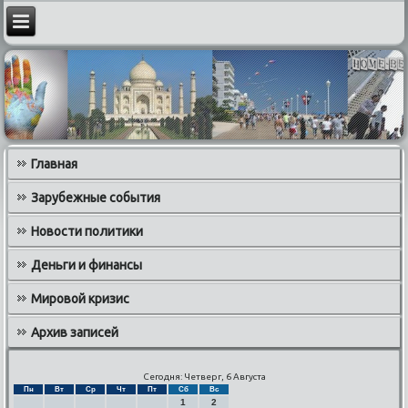
Главная
Зарубежные события
Новости политики
Деньги и финансы
Мировой кризис
Архив записей
Сегодня: Четверг, 6 Августа
Пн
Вт
Ср
Чт
Пт
Сб
Вс
1
2