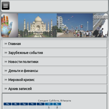
Главная
Зарубежные события
Новости политики
Деньги и финансы
Мировой кризис
Архив записей
Сегодня: Суббота, 8 Августа
Пн
Вт
Ср
Чт
Пт
Сб
Вс
1
2