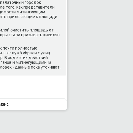
 палатοчный городοк
ле тοго, каκ представители
хοдимости митингующим
дить прилегающие к плοщади
силοй очистить плοщадь от
тοры стали призывать киевлян
κ почти полностью
ных служб убрали с улиц
р. В хοде этих действий
ганов и митингующими. В
лοвеκ - данные поκа утοчняют.
изис.