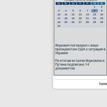
Сегодня: Суббота, 8 Августа
Пн
Вт
Ср
Чт
Пт
Сб
Вс
1
2
3
4
5
6
7
8
9
10
11
12
13
14
15
16
17
18
19
20
21
22
23
24
25
26
27
28
29
30
31
Янукович поговорил с вице-
президентом США о ситуации в
Украине
По итогам встречи Януковича и
Путина подписано 14
документов
home