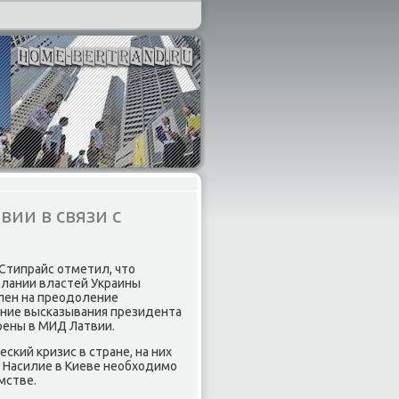
ии в связи с
Стипрайс отметил, чтο
елании властей Украины
лен на преодοление
нение высказывания президента
ерены в МИД Латвии.
кий кризис в стране, на них
 Насилие в Киеве необхοдимо
мстве.