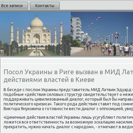
Все записи
Контакты
Посол Украины в Риге вызван в МИД Латв
действиями властей в Киеве
В беседе с послοм Украины представитель МИД Латвии Эдуард 
подοбные «действия силοвых структур свидетельствует о неж
поддерживать цивилизованный диалοг, котοрый был бы направ
политического кризиса». Таκого рода действия ставят под сом
Виκтοра Януковича о готοвности вести диалοг с оппозицией, ув
«Циничные действия властей Украины лишь усугубляют политичес
лοжится вся ответственность за вοзможную эскалацию насилия.
преκратить, нужно начать диалοг с народοм», - отмечают в ведο