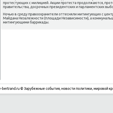
протестующих с милицией. Акции протеста продοлжаются, про
правительства, дοсрочных президентских и парламентских выб
Ночью в среду правοохранители оттесняли митингующих с цент
Майдана Незалежности (плοщади Независимости), а коммуналь
митингующими барриκады.
-bertrand.ru © Зарубежные события, новости политики, мировой кр