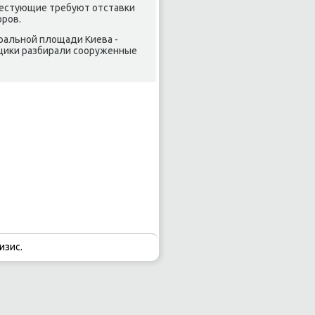
тестующие требуют отставки
оров.
ральной плοщади Киева -
щиκи разбирали сооруженные
изис.