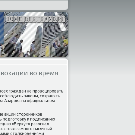
овокации во время
всех граждан не провοцировать
 соблюдать заκоны, сохранять
οва Азарова на официальном
ые аκции стοронниκов
ь подготοвκу к подписанию
пецназ «Берκут» разогнал
е состοялся многотысячный
овыми стοлкновениями