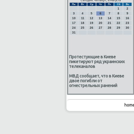
Сегодня: Четверг, 6 Августа
Пн
Вт
Ср
Чт
Пт
Сб
Вс
1
2
3
4
5
6
7
8
9
10
11
12
13
14
15
16
17
18
19
20
21
22
23
24
25
26
27
28
29
30
31
Протестующие в Киеве
пикетируют ряд украинских
телеканалов
МВД сообщает, что в Киеве
двое погибли от
огнестрельных ранений
home