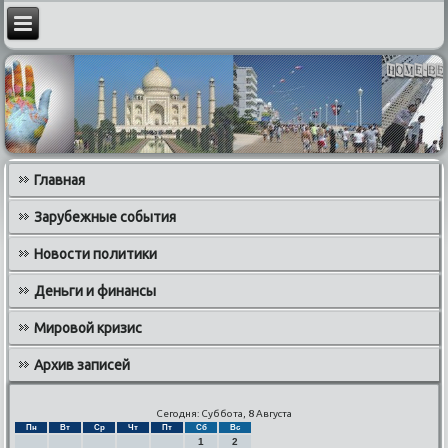
Главная
Зарубежные события
Новости политики
Деньги и финансы
Мировой кризис
Архив записей
Сегодня: Суббота, 8 Августа
Пн
Вт
Ср
Чт
Пт
Сб
Вс
1
2