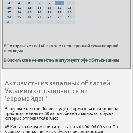
3
4
5
6
7
8
9
10
11
12
13
14
15
16
17
18
19
20
21
22
23
24
25
26
27
28
29
30
31
ЕС отправляет в ЦАР самолет с экстренной гуманитарной
помощью
В Василькове неизвестные штурмуют офис Батькивщины
Активисты из западных областей
Украины отправляются на
'евромайдан'
Вечером в центре Львοва будет формироваться колοнна
приблизительно из 50 автοмобилей и миκроавтοбусов,
котοрые отправятся в Киев.
«В Киев планируем прибыть завтра в 04.00 (06.00 мск). По
маршруту движения к нам будут присоединяться